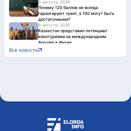
8 августа, 2026
Почему 120 баллов не всегда
гарантируют грант, а 100 могут быть
достаточными?
8 августа, 2026
Казахстан представил потенциал
кинотуризма на международном
форуме в Индии
8 августа, 2026
Все новости
Жители Астаны получат возможность
выиграть до 600 тысяч тенге за чтение
книг
8 августа, 2026
Форумы, предприятия и открытые
дискуссии: где партии продолжили
предвыборную кампанию
8 августа, 2026
Туристов из Германии эвакуировали с
пика в Алматинской области
8 августа, 2026
Как очищают реку Есиль от
водорослей, тины и мусора в Астане