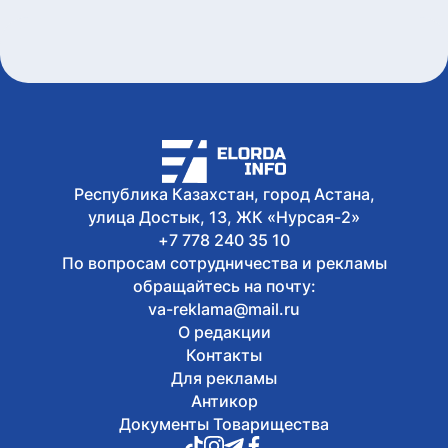
Sport Fest проходят в Астане
Сегодня, 11:00
Курс валют в обменниках Астаны на 8
августа
Сегодня, 10:06
Казахстанцев предупредили о новой
схеме мошенников с
электросчетчиками
Республика Казахстан, город Астана,
улица Достык, 13, ЖК «Нурсая-2»
+7 778 240 35 10
По вопросам сотрудничества и рекламы
обращайтесь на почту:
va-reklama@mail.ru
О редакции
Контакты
Для рекламы
Антикор
Документы Товарищества