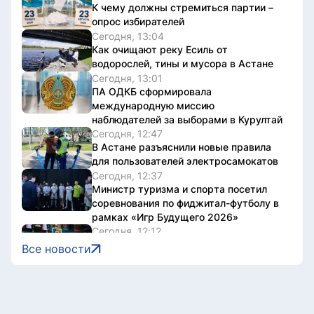
К чему должны стремиться партии –
опрос избирателей
Сегодня, 13:04
Как очищают реку Есиль от
водорослей, тины и мусора в Астане
Сегодня, 13:01
ПА ОДКБ сформировала
международную миссию
наблюдателей за выборами в Курултай
Сегодня, 12:47
В Астане разъяснили новые правила
для пользователей электросамокатов
Сегодня, 12:37
Министр туризма и спорта посетил
соревнования по фиджитал-футболу в
рамках «Игр Будущего 2026»
Сегодня, 12:12
В Спорткомитете прокомментировали
Все новости
информацию о прекращении
деятельности баскетбольного клуба
«Астана»
Сегодня, 12:02
Велопробег и спортивный фестиваль