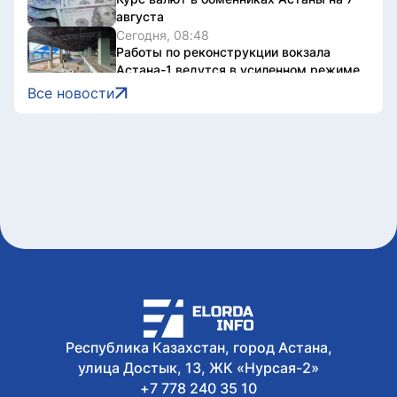
августа
Сегодня, 08:48
Работы по реконструкции вокзала
Астана-1 ведутся в усиленном режиме
Сегодня, 08:35
Все новости
Сельскохозяйственная ярмарка
пройдет в Астане в эти выходные
Сегодня, 07:00
Какой будет погода в Астане сегодня
Сегодня, 00:10
Как защитить детей от интернет-
мошенников
6 августа, 2026
Около 40 пар близнецов служат в
Национальной гвардии
Республика Казахстан, город Астана,
улица Достык, 13, ЖК «Нурсая-2»
+7 778 240 35 10