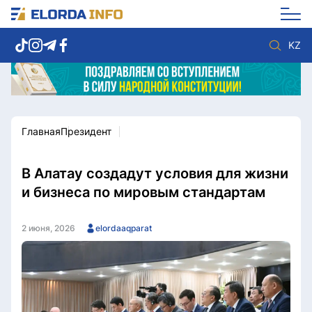
KZ
Главная
Президент
Новости столицы
Политика
Социум
Экономика
Спорт
Культура
В Алатау создадут условия для жизни
Разное
Мнение
и бизнеса по мировым стандартам
Видео
Мир
Послание
Служба Комплаенс
2 июня, 2026
elordaaqparat
Этический кодекс
Служу стране