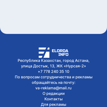
завоевали 4 медали на турнире в
Индонезии
Сегодня, 15:15
Стали известны имена обладателей
государственных образовательных
грантов - СПИСОК
Сегодня, 15:07
Стартовала продажа билетов на
юношеские Олимпийские игры
Дакар-2026
Сегодня, 14:43
В Казахстане разрабатывают
Республика Казахстан, город Астана,
концепцию управления подземными
водами до 2040 года
улица Достык, 13, ЖК «Нурсая-2»
+7 778 240 35 10
По вопросам сотрудничества и рекламы
обращайтесь на почту:
va-reklama@mail.ru
О редакции
Контакты
Для рекламы