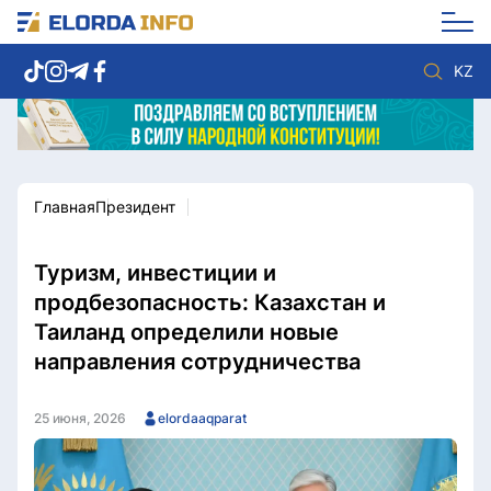
KZ
Главная
Президент
Новости столицы
Политика
Социум
Экономика
Спорт
Культура
Туризм, инвестиции и
Разное
Мнение
продбезопасность: Казахстан и
Видео
Мир
Таиланд определили новые
Послание
Служба Комплаенс
направления сотрудничества
Этический кодекс
Служу стране
25 июня, 2026
elordaaqparat