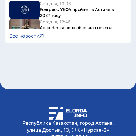
Сегодня, 13:06
Конгресс УЕФА пройдет в Астане в
2027 году
Сегодня, 12:45
Анна Черкашина обновила рекорд
Казахстана и вышла в финал
Все новости
юниорского ЧМ
Сегодня, 12:41
Эксперт заявил о необходимости
комплексного радиоэкологического
мониторинга приграничных
территорий
Сегодня, 12:29
Полет беспилотного воздушного судна
с пассажиром провели в Астане
Сегодня, 12:13
Двоих водителей BMW арестовали на
10 суток в Астане
Сегодня, 12:00
Избирателям Астаны рекомендуют
Республика Казахстан, город Астана,
заранее проверить данные перед
улица Достык, 13, ЖК «Нурсая-2»
голосованием