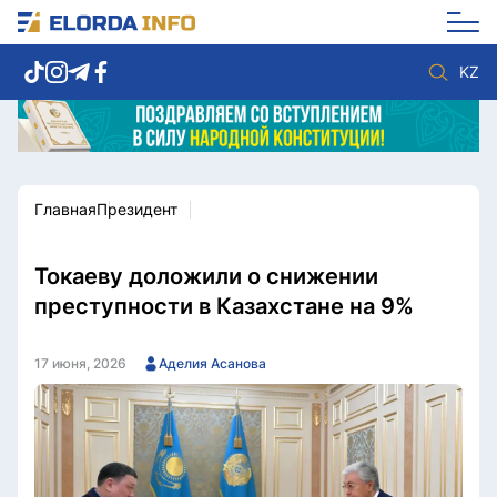
KZ
Главная
Президент
Новости столицы
Политика
Социум
Экономика
Спорт
Культура
Токаеву доложили о снижении
Разное
Мнение
преступности в Казахстане на 9%
Видео
Мир
Послание
Служба Комплаенс
17 июня, 2026
Аделия Асанова
Этический кодекс
Служу стране