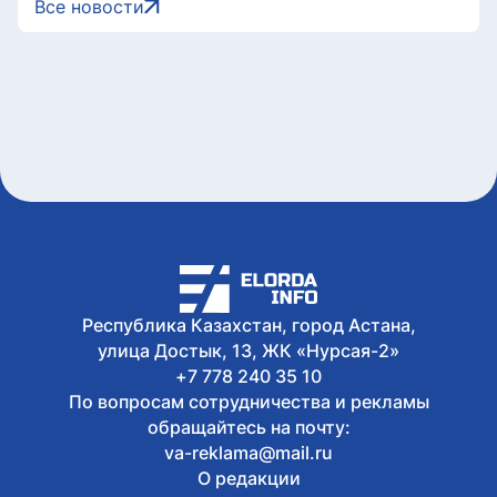
Все новости
Сегодня, 10:09
Все выпускники школы «Зерде» в
Астане получили образовательные
гранты
Сегодня, 10:00
Токаев поздравил Президента
Сингапура с Днем независимости
Сегодня, 09:30
«Мы создаем не просто здания, а
инфраструктуру, которая служит
обществу»: Маулен Айманбетов о том,
что остается за кадром строительства
социальных объектов
Сегодня, 08:40
Республика Казахстан, город Астана,
Казахстанец завоевал серебро этапа
улица Достык, 13, ЖК «Нурсая-2»
Кубка Азии по триатлону
+7 778 240 35 10
По вопросам сотрудничества и рекламы
обращайтесь на почту:
va-reklama@mail.ru
О редакции