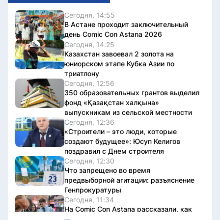
Сегодня, 14:55
В Астане проходит заключительный
день Comic Con Astana 2026
Сегодня, 14:25
Казахстан завоевал 2 золота на
юниорском этапе Кубка Азии по
триатлону
Сегодня, 12:56
350 образовательных грантов выделил
фонд «Қазақстан халқына»
выпускникам из сельской местности
Сегодня, 12:36
«Строители – это люди, которые
создают будущее»: Юсуп Келигов
поздравил с Днем строителя
Сегодня, 12:30
Что запрещено во время
предвыборной агитации: разъяснение
Генпрокуратуры
Сегодня, 11:34
На Comic Con Astana рассказали, как
не стать жертвой мошенников