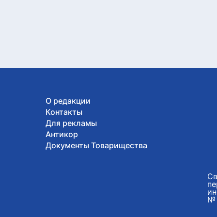
О редакции
Контакты
Для рекламы
Антикор
Документы Товарищества
Св
пе
ин
№ 