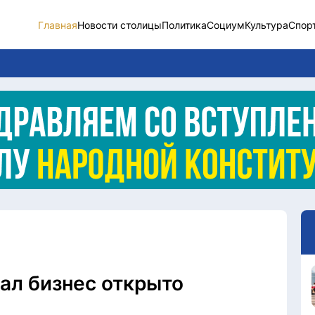
Главная
Новости столицы
Политика
Социум
Культура
Спор
Новости столицы
Социум
Спорт
Разное
Видео
Послание
Этический кодекс
вал бизнес открыто