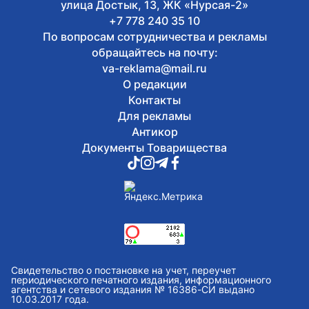
В Казахстане издали книгу с
улица Достык, 13, ЖК «Нурсая-2»
избранными высказываниями Касым-
+7 778 240 35 10
Жомарта Токаева
По вопросам сотрудничества и рекламы
обращайтесь на почту:
va-reklama@mail.ru
О редакции
Контакты
Для рекламы
Антикор
Документы Товарищества
Свидетельство о постановке на учет, переучет
периодического печатного издания, информационного
агентства и сетевого издания № 16386-СИ выдано
10.03.2017 года.