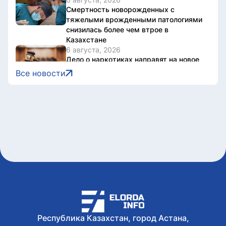
Смертность новорожденных с
тяжелыми врожденными патологиями
снизилась более чем втрое в
Казахстане
6 августа, 2026
Дело о наркотиках направят на новое
рассмотрение: подсудимому не дали
Все новости
последнее слово
6 августа, 2026
Женщину привлекли к
ответственности за купание в
запрещенном месте в Астане
6 августа, 2026
Олжас Бектенов принял участие в
заседании Евразийского
межправительственного совета в
узком формате в Чолпон-Ате
6 августа, 2026
В Астане 9 августа перекроют ряд
дорог из-за фестиваля Jüregımnıñ
Jenımpazy
Республика Казахстан, город Астана,
6 августа, 2026