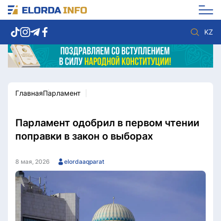
KZ
Главная
Парламент
Новости столицы
Политика
Социум
Экономика
Спорт
Культура
Парламент одобрил в первом чтении
Разное
Мнение
поправки в закон о выборах
Видео
Мир
Послание
Служба Комплаенс
8 мая, 2026
elordaaqparat
Этический кодекс
Служу стране