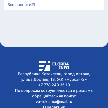
Сегодня, 17:35
Все новости
Легендарные игры и рыцари из
средневековья: что приготовили для
гостей Comic Con Astana 2026
Сегодня, 17:24
Главы Центральной Азии одобрили
проект по автоматизации учета воды в
бассейне Сырдарьи
Сегодня, 17:09
У граждан высокие ожидания от
выборов в Курултай – опрос
общественного мнения
Сегодня, 17:05
Казахстанские гольфисты завоевали
17 медалей на международном
Республика Казахстан, город Астана,
турнире в Алматы
улица Достык, 13, ЖК «Нурсая-2»
+7 778 240 35 10
По вопросам сотрудничества и рекламы
обращайтесь на почту:
va-reklama@mail.ru
О редакции