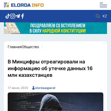
KZ
Главная
Общество
Новости столицы
Политика
Социум
Экономика
Спорт
Культура
В Минцифры отреагировали на
Разное
Мнение
информацию об утечке данных 16
Видео
Мир
млн казахстанцев
Послание
Служба Комплаенс
Этический кодекс
Служу стране
17 июня, 2025
elordaaqparat