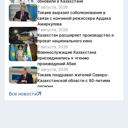
обновили в Казахстане
7 августа, 2026
Токаев выразил соболезнования в
связи с кончиной режиссера Ардака
Амиркулова
7 августа, 2026
Казахстан расширяет производство и
прокат национального кино
7 августа, 2026
Военнослужащие Казахстана
присоединились к чтению
произведений Абая
7 августа, 2026
Токаев поздравил жителей Северо-
Казахстанской области с 90-летием
региона
7 августа, 2026
Все новости
Документы об ученых званиях будут
взаимно признаваться в странах ЕАЭС
7 августа, 2026
Свыше 1900 ИИ-фильмов из более чем
90 стран поступило на Astana AI Film
Festival