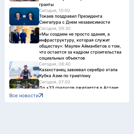
гранты
Сегодня, 10:00
Токаев поздравил Президента
Сингапура с Днем независимости
Сегодня, 09:30
«Мы создаем не просто здания, а
инфраструктуру, которая служит
обществу»: Маулен Айманбетов о том,
что остается за кадром строительства
социальных объектов
Сегодня, 08:40
Казахстанец завоевал серебро этапа
Кубка Азии по триатлону
Сегодня, 07:00
До +33 градусов ожидается в Астане
Все новости
8 августа, 2026
Open air фестиваль JASTAR DAY
состоится в Астане в День молодежи
8 августа, 2026
Второй день Comic Con Astana 2026
собрал порядка 18 тысяч гостей