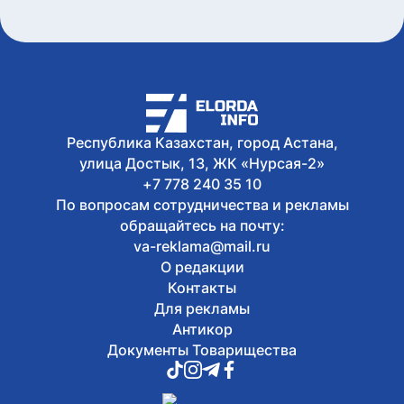
8 августа, 2026
Король Бельгии Филипп ответил на
поздравление Касым-Жомарту
Токаеву
8 августа, 2026
В Астане ограничат движение на
участке шоссе Коргалжын
Республика Казахстан, город Астана,
улица Достык, 13, ЖК «Нурсая-2»
+7 778 240 35 10
По вопросам сотрудничества и рекламы
обращайтесь на почту:
va-reklama@mail.ru
О редакции
Контакты
Для рекламы
Антикор
Документы Товарищества