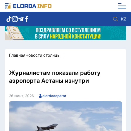
KZ
Главная
Новости столицы
Новости столицы
Политика
Социум
Экономика
Спорт
Культура
Журналистам показали работу
Разное
Мнение
аэропорта Астаны изнутри
Видео
Мир
Послание
Служба Комплаенс
26 июня, 2026
elordaaqparat
Этический кодекс
Служу стране