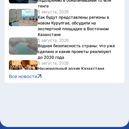
подозрению в обналичивании 10 млн
тенге
5 августа, 2026
Как будут представлены регионы в
новом Курултае, обсудили на
экспертной площадке в Восточном
Казахстане
5 августа, 2026
Водная безопасность страны: что уже
сделано и какие проекты реализуют
до 2030 года
5 августа, 2026
Национальный архив Казахстана
отметил 20-летие международной
Все новости
конференцией
5 августа, 2026
В Казахстане завершен ключевой этап
строительства Транскаспийской
волоконно-оптической линии связи
5 августа, 2026
Казахстан нарастил производство
безалкогольных напитков на 17%
5 августа, 2026