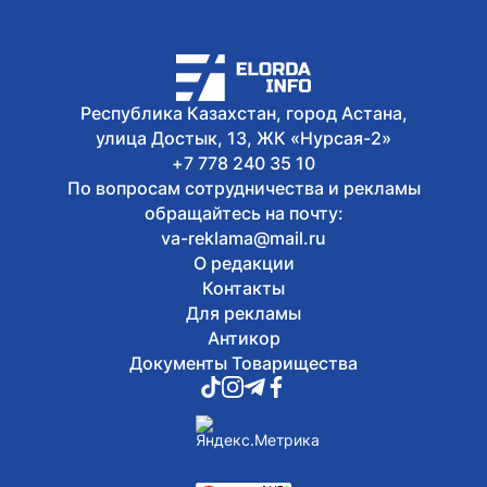
Президент принял председателя
правления холдинга «Байтерек»
Рустама Карагойшина
5 августа, 2026
Международный тренировочный сбор
Республика Казахстан, город Астана,
с участием звезд мирового дзюдо
улица Достык, 13, ЖК «Нурсая-2»
проходит в Алматы
+7 778 240 35 10
По вопросам сотрудничества и рекламы
обращайтесь на почту:
va-reklama@mail.ru
О редакции
Контакты
Для рекламы
Антикор
Документы Товарищества