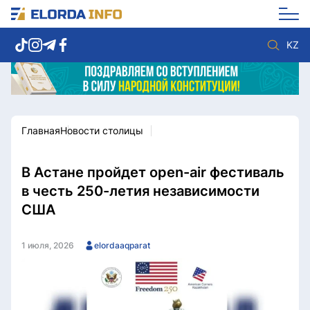
KZ
Главная
Новости столицы
Новости столицы
Политика
Социум
Экономика
Спорт
Культура
В Астане пройдет open-air фестиваль
Разное
Мнение
в честь 250-летия независимости
Видео
Мир
США
Послание
Служба Комплаенс
Этический кодекс
Служу стране
1 июля, 2026
elordaaqparat