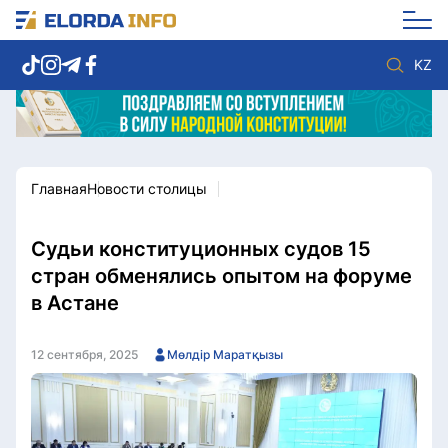
KZ
Главная
Новости столицы
Новости столицы
Политика
Социум
Экономика
Спорт
Культура
Судьи конституционных судов 15
Разное
Мнение
стран обменялись опытом на форуме
Видео
Мир
в Астане
Послание
Служба Комплаенс
Этический кодекс
Служу стране
12 сентября, 2025
Мөлдір Маратқызы