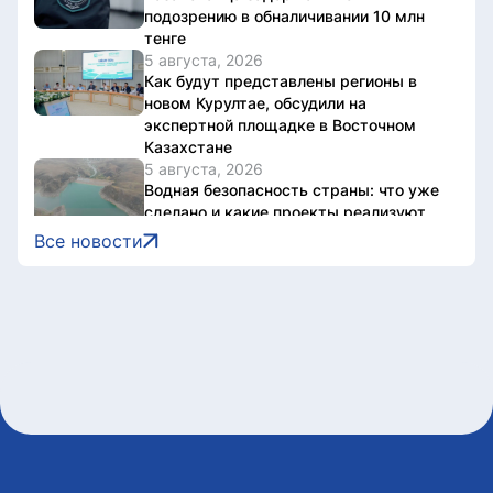
подозрению в обналичивании 10 млн
тенге
5 августа, 2026
Как будут представлены регионы в
новом Курултае, обсудили на
экспертной площадке в Восточном
Казахстане
5 августа, 2026
Водная безопасность страны: что уже
сделано и какие проекты реализуют
до 2030 года
Все новости
5 августа, 2026
Национальный архив Казахстана
отметил 20-летие международной
конференцией
5 августа, 2026
В Казахстане завершен ключевой этап
строительства Транскаспийской
волоконно-оптической линии связи
5 августа, 2026
Казахстан нарастил производство
безалкогольных напитков на 17%