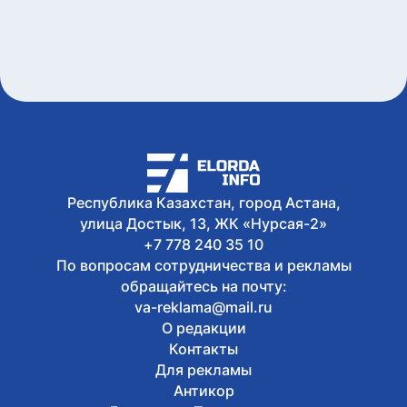
ответственности за купание в
запрещенном месте в Астане
Сегодня, 17:34
Олжас Бектенов принял участие в
заседании Евразийского
межправительственного совета в
узком формате в Чолпон-Ате
Сегодня, 17:32
В Астане 9 августа перекроют ряд
дорог из-за фестиваля Jüregımnıñ
Jenımpazy
Республика Казахстан, город Астана,
Сегодня, 17:25
В Казахстане издали книгу с
улица Достык, 13, ЖК «Нурсая-2»
избранными высказываниями Касым-
+7 778 240 35 10
Жомарта Токаева
По вопросам сотрудничества и рекламы
обращайтесь на почту:
va-reklama@mail.ru
О редакции
Контакты
Для рекламы
Антикор