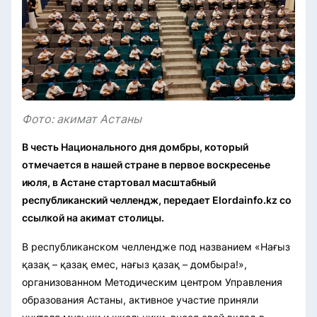
Фото: акимат Астаны
В честь Национального дня домбры, который
отмечается в нашей стране в первое воскресенье
июля, в Астане стартовал масштабный
республиканский челлендж, передает Elordainfo.kz со
ссылкой на акимат столицы.
В республиканском челлендже под названием «Нағыз
қазақ – қазақ емес, нағыз қазақ – домбыра!»,
организованном Методическим центром Управления
образования Астаны, активное участие приняли