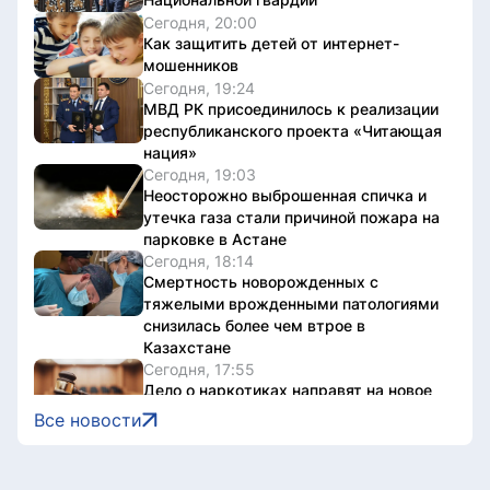
Сегодня, 20:00
Как защитить детей от интернет-
мошенников
Сегодня, 19:24
МВД РК присоединилось к реализации
республиканского проекта «Читающая
нация»
Сегодня, 19:03
Неосторожно выброшенная спичка и
утечка газа стали причиной пожара на
парковке в Астане
Сегодня, 18:14
Смертность новорожденных с
тяжелыми врожденными патологиями
снизилась более чем втрое в
Казахстане
Сегодня, 17:55
Дело о наркотиках направят на новое
рассмотрение: подсудимому не дали
Все новости
последнее слово
Сегодня, 17:36
Женщину привлекли к