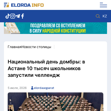
KZ
Главная
Новости столицы
Новости столицы
Политика
Социум
Экономика
Спорт
Культура
Национальный день домбры: в
Разное
Мнение
Астане 10 тысяч школьников
Видео
Мир
запустили челлендж
Послание
Служба Комплаенс
Этический кодекс
Служу стране
5 июля, 2026
elordaaqparat