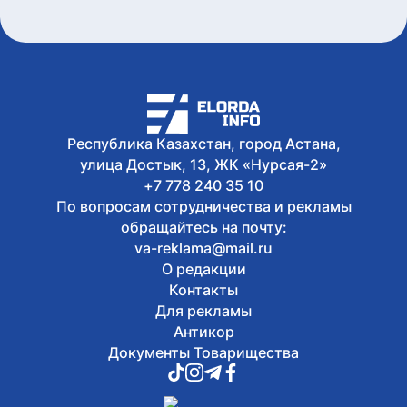
напомнили, как найти свой
избирательный участок
Сегодня, 11:37
Прокуратура столичного района
«Сарайшык» представила итоги
работы за полугодие
Сегодня, 11:35
Казахстанские гребцы завоевали 2
Республика Казахстан, город Астана,
золота на чемпионате Азии в Японии
улица Достык, 13, ЖК «Нурсая-2»
+7 778 240 35 10
По вопросам сотрудничества и рекламы
обращайтесь на почту:
va-reklama@mail.ru
О редакции
Контакты
Для рекламы
Антикор
Документы Товарищества