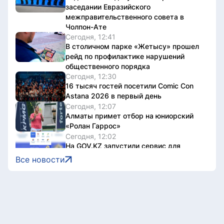
заседании Евразийского
межправительственного совета в
Чолпон-Ате
Сегодня, 12:41
В столичном парке «Жетысу» прошел
рейд по профилактике нарушений
общественного порядка
Сегодня, 12:30
16 тысяч гостей посетили Comic Con
Astana 2026 в первый день
Сегодня, 12:07
Алматы примет отбор на юниорский
«Ролан Гаррос»
Сегодня, 12:02
На GOV.KZ запустили сервис для
поиска избирательного участка
Все новости
Сегодня, 11:46
За неделю в Казахстане снизились
цены на ряд социально значимых
продуктов
Сегодня, 11:40
Выборы в Курултай: астанчанам