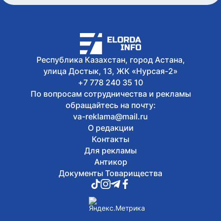
У граждан высокие ожидания от
выборов в Курултай – опрос
общественного мнения
Сегодня, 17:05
Казахстанские гольфисты завоевали
17 медалей на международном
Республика Казахстан, город Астана,
турнире в Алматы
улица Достык, 13, ЖК «Нурсая-2»
+7 778 240 35 10
По вопросам сотрудничества и рекламы
обращайтесь на почту:
va-reklama@mail.ru
О редакции
Контакты
Для рекламы
Антикор
Документы Товарищества