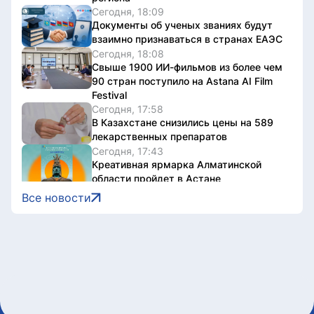
Сегодня, 18:09
Документы об ученых званиях будут
взаимно признаваться в странах ЕАЭС
Сегодня, 18:08
Свыше 1900 ИИ-фильмов из более чем
90 стран поступило на Astana AI Film
Festival
Сегодня, 17:58
В Казахстане снизились цены на 589
лекарственных препаратов
Сегодня, 17:43
Креативная ярмарка Алматинской
области пройдет в Астане
Сегодня, 17:35
Все новости
Легендарные игры и рыцари из
средневековья: что приготовили для
гостей Comic Con Astana 2026
Сегодня, 17:24
Главы Центральной Азии одобрили
проект по автоматизации учета воды в
бассейне Сырдарьи
Сегодня, 17:09