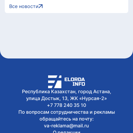
Казахстан расширяет производство и
Все новости
прокат национального кино
7 августа, 2026
Военнослужащие Казахстана
присоединились к чтению
произведений Абая
7 августа, 2026
Токаев поздравил жителей Северо-
Казахстанской области с 90-летием
региона
7 августа, 2026
Документы об ученых званиях будут
взаимно признаваться в странах ЕАЭС
Республика Казахстан, город Астана,
улица Достык, 13, ЖК «Нурсая-2»
+7 778 240 35 10
По вопросам сотрудничества и рекламы
обращайтесь на почту:
va-reklama@mail.ru
О редакции