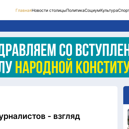
Главная
Новости столицы
Политика
Социум
Культура
Спор
Новости столицы
Социум
Спорт
Разное
Видео
Послание
Этический кодекс
урналистов - взгляд