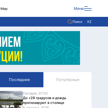
Меню
т
Мир
Поиск
KZ
Политика
Экономика
Культура
Мнение
Мир
Последние
Популярные
Служба Комплаенс
Служу стране
Сегодня, 07:02
До +28 градусов и дождь
прогнозируют в столице
5 августа, 2026