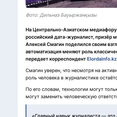
Фото: Дильназ Бауыржанқызы
На Центрально-Азиатском медиафорум
российский дата-журналист, призёр 
Алексей Смагин поделился своим взгл
автоматизация меняют роль классиче
передает корреспондент
Elordainfo.kz
Смагин уверен, что несмотря на актив
роль человека в журналистике остаёт
По его словам, технологии могут тольк
могут заменить человеческую ответст
«Главный навык журналиста — это п