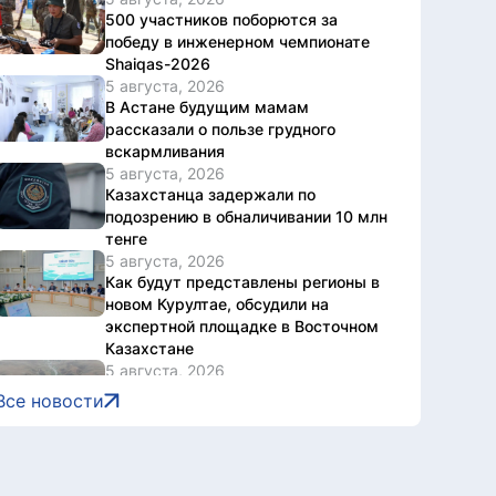
500 участников поборются за
победу в инженерном чемпионате
Shaiqas-2026
5 августа, 2026
В Астане будущим мамам
рассказали о пользе грудного
вскармливания
5 августа, 2026
Казахстанца задержали по
подозрению в обналичивании 10 млн
тенге
5 августа, 2026
Как будут представлены регионы в
новом Курултае, обсудили на
экспертной площадке в Восточном
Казахстане
5 августа, 2026
Водная безопасность страны: что
Все новости
уже сделано и какие проекты
реализуют до 2030 года
5 августа, 2026
Национальный архив Казахстана