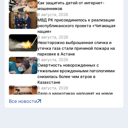
Как защитить детей от интернет-
мошенников
6 августа, 2026
МВД РК присоединилось к реализации
республиканского проекта «Читающая
нация»
6 августа, 2026
Неосторожно выброшенная спичка и
утечка газа стали причиной пожара на
парковке в Астане
6 августа, 2026
Смертность новорожденных с
тяжелыми врожденными патологиями
снизилась более чем втрое в
Казахстане
6 августа, 2026
Дело о наркотиках направят на новое
рассмотрение: подсудимому не дали
Все новости
последнее слово
6 августа, 2026
Женщину привлекли к
ответственности за купание в
запрещенном месте в Астане