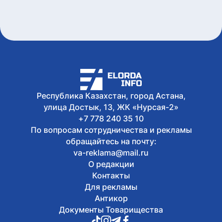
6 августа, 2026
Олжас Бектенов принял участие в
заседании Евразийского
межправительственного совета в
узком формате в Чолпон-Ате
6 августа, 2026
В Астане 9 августа перекроют ряд
дорог из-за фестиваля Jüregımnıñ
Jenımpazy
Республика Казахстан, город Астана,
6 августа, 2026
В Казахстане издали книгу с
улица Достык, 13, ЖК «Нурсая-2»
избранными высказываниями Касым-
+7 778 240 35 10
Жомарта Токаева
По вопросам сотрудничества и рекламы
обращайтесь на почту:
va-reklama@mail.ru
О редакции
Контакты
Для рекламы
Антикор
Документы Товарищества