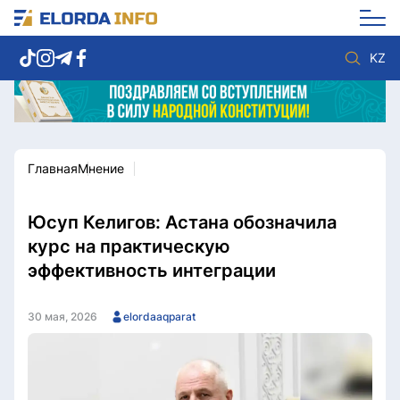
KZ
Главная
Мнение
Новости столицы
Политика
Социум
Экономика
Спорт
Культура
Юсуп Келигов: Астана обозначила
Разное
Мнение
курс на практическую
Видео
Мир
эффективность интеграции
Послание
Служба Комплаенс
Этический кодекс
Служу стране
30 мая, 2026
elordaaqparat