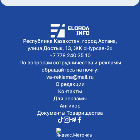
межправительственного совета в
узком формате в Чолпон-Ате
6 августа, 2026
В Астане 9 августа перекроют ряд
дорог из-за фестиваля Jüregımnıñ
Jenımpazy
Республика Казахстан, город Астана,
6 августа, 2026
В Казахстане издали книгу с
улица Достык, 13, ЖК «Нурсая-2»
избранными высказываниями Касым-
+7 778 240 35 10
Жомарта Токаева
По вопросам сотрудничества и рекламы
обращайтесь на почту:
va-reklama@mail.ru
О редакции
Контакты
Для рекламы
Антикор
Документы Товарищества