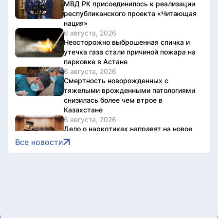
МВД РК присоединилось к реализации
республиканского проекта «Читающая
нация»
6 августа, 2026
Неосторожно выброшенная спичка и
утечка газа стали причиной пожара на
парковке в Астане
6 августа, 2026
Смертность новорожденных с
тяжелыми врожденными патологиями
снизилась более чем втрое в
Казахстане
6 августа, 2026
Дело о наркотиках направят на новое
рассмотрение: подсудимому не дали
Все новости
последнее слово
6 августа, 2026
Женщину привлекли к
ответственности за купание в
запрещенном месте в Астане
6 августа, 2026
Олжас Бектенов принял участие в
заседании Евразийского