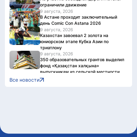
ограничили движение
9 августа, 2026
В Астане проходит заключительный
день Comic Con Astana 2026
9 августа, 2026
Казахстан завоевал 2 золота на
юниорском этапе Кубка Азии по
триатлону
9 августа, 2026
350 образовательных грантов выделил
фонд «Қазақстан халқына»
выпускникам из сельской местности
9 августа, 2026
Все новости
«Строители – это люди, которые
создают будущее»: Юсуп Келигов
поздравил с Днем строителя
9 августа, 2026
Что запрещено во время
предвыборной агитации: разъяснение
Генпрокуратуры
9 августа, 2026
На Comic Con Astana рассказали, как