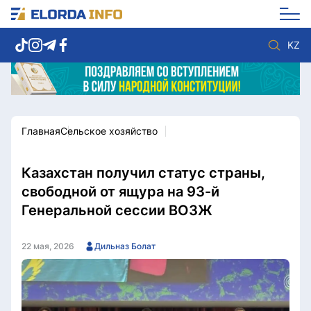
KZ
Главная
Cельское хозяйство
Новости столицы
Политика
Социум
Экономика
Спорт
Культура
Казахстан получил статус страны,
Разное
Мнение
свободной от ящура на 93-й
Видео
Мир
Генеральной сессии ВОЗЖ
Послание
Служба Комплаенс
Этический кодекс
Служу стране
22 мая, 2026
Дильназ Болат