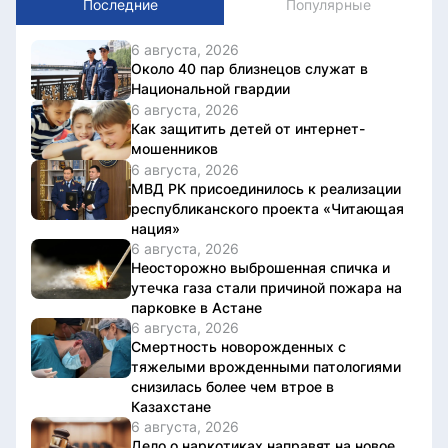
Последние
Популярные
6 августа, 2026
Около 40 пар близнецов служат в
Национальной гвардии
6 августа, 2026
Как защитить детей от интернет-
мошенников
6 августа, 2026
МВД РК присоединилось к реализации
республиканского проекта «Читающая
нация»
6 августа, 2026
Неосторожно выброшенная спичка и
утечка газа стали причиной пожара на
парковке в Астане
6 августа, 2026
Смертность новорожденных с
тяжелыми врожденными патологиями
снизилась более чем втрое в
Казахстане
6 августа, 2026
Дело о наркотиках направят на новое