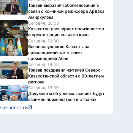
Токаев выразил соболезнования в
связи с кончиной режиссера Ардака
Амиркулова
Сегодня, 20:00
Казахстан расширяет производство
и прокат национального кино
Сегодня, 19:00
Военнослужащие Казахстана
присоединились к чтению
произведений Абая
Сегодня, 18:43
Токаев поздравил жителей Северо-
Казахстанской области с 90-летием
региона
Сегодня, 18:09
Документы об ученых званиях будут
взаимно признаваться в странах
ЕАЭС
Все новости
Сегодня, 18:08
Свыше 1900 ИИ-фильмов из более
чем 90 стран поступило на Astana AI
Film Festival