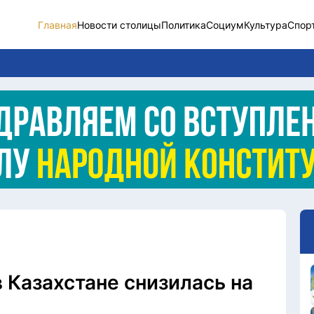
Главная
Новости столицы
Политика
Социум
Культура
Спор
Новости столицы
Социум
Спорт
Разное
Видео
Послание
Этический кодекс
 Казахстане снизилась на