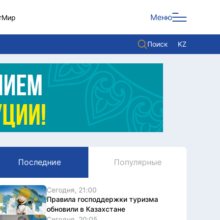
Меню
т
Мир
Поиск
KZ
Политика
Экономика
Культура
Мнение
Мир
Последние
Популярные
Служба Комплаенс
Служу стране
Сегодня, 21:00
Правила господдержки туризма
обновили в Казахстане
Сегодня, 20:05