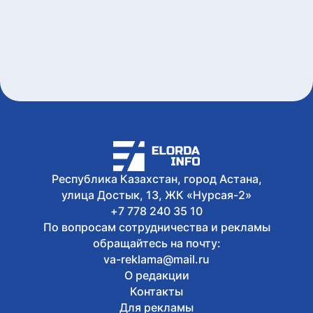
Дело о наркотиках направят на новое
рассмотрение: подсудимому не дали
последнее слово
6 августа, 2026
Женщину привлекли к
ответственности за купание в
запрещенном месте в Астане
6 августа, 2026
Олжас Бектенов принял участие в
заседании Евразийского
межправительственного совета в
узком формате в Чолпон-Ате
6 августа, 2026
Республика Казахстан, город Астана,
В Астане 9 августа перекроют ряд
улица Достык, 13, ЖК «Нурсая-2»
дорог из-за фестиваля Jüregımnıñ
Jenımpazy
+7 778 240 35 10
По вопросам сотрудничества и рекламы
обращайтесь на почту:
va-reklama@mail.ru
О редакции
Контакты
Для рекламы