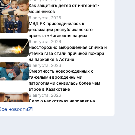
Как защитить детей от интернет-
мошенников
6 августа, 2026
МВД РК присоединилось к
реализации республиканского
проекта «Читающая нация»
6 августа, 2026
Неосторожно выброшенная спичка и
утечка газа стали причиной пожара
на парковке в Астане
6 августа, 2026
Смертность новорожденных с
тяжелыми врожденными
патологиями снизилась более чем
втрое в Казахстане
6 августа, 2026
Дело о наркотиках направят на
новое рассмотрение: подсудимому
Все новости
не дали последнее слово
6 августа, 2026
Женщину привлекли к
ответственности за купание в