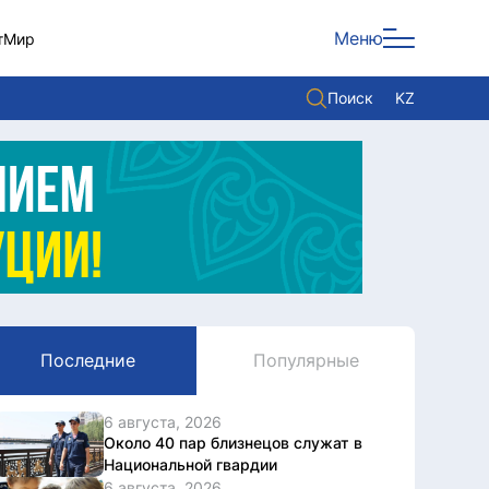
Меню
т
Мир
Поиск
KZ
Политика
Экономика
Культура
Мнение
Мир
Последние
Популярные
Служба Комплаенс
Служу стране
6 августа, 2026
Около 40 пар близнецов служат в
Национальной гвардии
6 августа, 2026