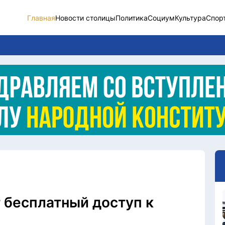
Главная
Новости столицы
Политика
Социум
Культура
Спор
Новости столицы
Социум
Спорт
Разное
Видео
Послание
Этический кодекс
 бесплатный доступ к