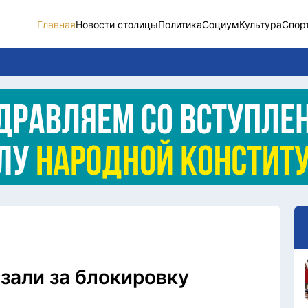
Главная
Новости столицы
Политика
Социум
Культура
Спор
Новости столицы
Социум
Спорт
Разное
Видео
Послание
Этический кодекс
азали за блокировку