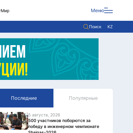
Меню
т
Мир
Поиск
KZ
Политика
Экономика
Культура
Мнение
Мир
Последние
Популярные
Служба Комплаенс
Служу стране
5 августа, 2026
500 участников поборются за
победу в инженерном чемпионате
Shaiqas-2026