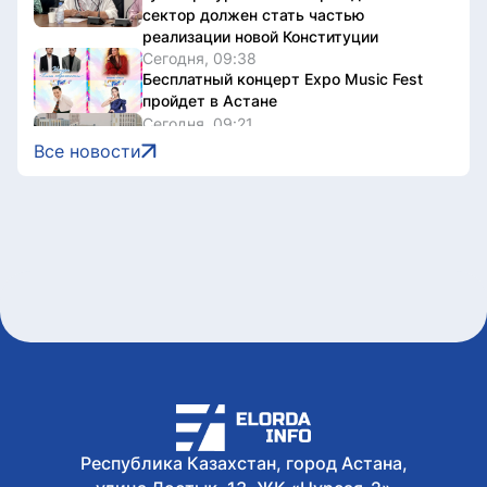
сектор должен стать частью
реализации новой Конституции
Сегодня, 09:38
Бесплатный концерт Expo Music Fest
пройдет в Астане
Сегодня, 09:21
Казахстан стал лучшей страной
Все новости
Центральной Азии для переезда
Сегодня, 09:13
Более 73 тысяч зрителей приняли
участие в онлайн-голосовании на
теледебатах Седьмого канала
Сегодня, 09:12
Курс валют в обменниках Астаны на 6
августа
Сегодня, 08:49
2,7 млрд тенге возвращенных активов
потратят на водоснабжение сел в СКО
Республика Казахстан, город Астана,