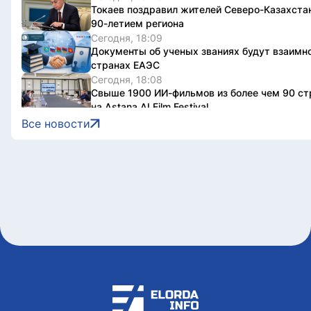
Токаев поздравил жителей Северо-Казахстан
90-летием региона
Сегодня, 18:09
Документы об ученых званиях будут взаимно
странах ЕАЭС
Сегодня, 18:08
Свыше 1900 ИИ-фильмов из более чем 90 ст
на Astana AI Film Festival
Сегодня, 17:58
Все новости
В Казахстане снизились цены на 589 лекарс
препаратов
Сегодня, 17:43
Креативная ярмарка Алматинской области п
Сегодня, 17:35
Легендарные игры и рыцари из средневековь
приготовили для гостей Comic Con Astana 20