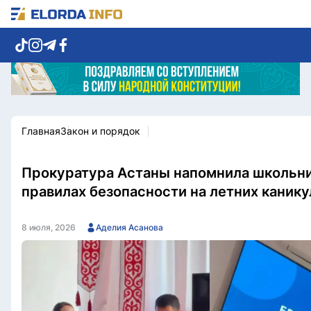
Главная
Закон и порядок
Новости столицы
Политика
Социум
Экономика
Спорт
Культура
Прокуратура Астаны напомнила школьн
Разное
Мнение
правилах безопасности на летних канику
Видео
Мир
Послание
Служба Комплаенс
8 июля, 2026
Аделия Асанова
Этический кодекс
Служу стране