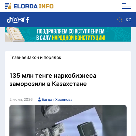
KZ
Главная
Закон и порядок
Новости столицы
Политика
Социум
Экономика
Спорт
Культура
135 млн тенге наркобизнеса
Разное
Мнение
заморозили в Казахстане
Видео
Мир
Послание
Служба Комплаенс
2 июля, 2026
Багдат Хасенова
Этический кодекс
Служу стране