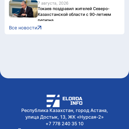
7 августа, 2026
Токаев поздравил жителей Северо-
Казахстанской области с 90-летием
региона
7 августа, 2026
Все новости
Документы об ученых званиях будут
взаимно признаваться в странах ЕАЭС
7 августа, 2026
Свыше 1900 ИИ-фильмов из более чем
90 стран поступило на Astana AI Film
Festival
7 августа, 2026
В Казахстане снизились цены на 589
лекарственных препаратов
7 августа, 2026
Креативная ярмарка Алматинской
области пройдет в Астане
Республика Казахстан, город Астана,
улица Достык, 13, ЖК «Нурсая-2»
+7 778 240 35 10