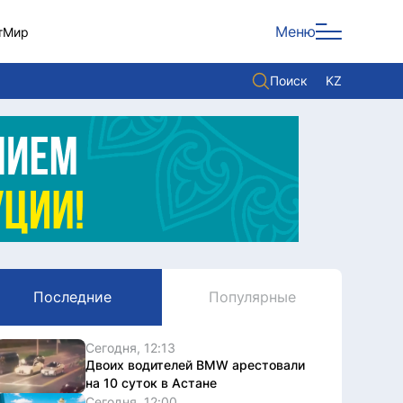
Меню
т
Мир
Поиск
KZ
Политика
Экономика
Культура
Мнение
Мир
Последние
Популярные
Служба Комплаенс
Служу стране
Сегодня, 12:13
Двоих водителей BMW арестовали
на 10 суток в Астане
Сегодня, 12:00