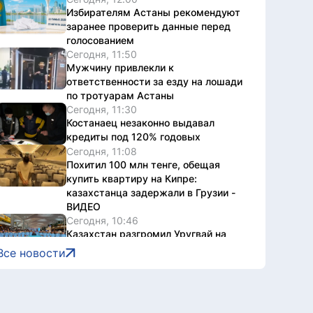
Избирателям Астаны рекомендуют
заранее проверить данные перед
голосованием
Сегодня, 11:50
Мужчину привлекли к
ответственности за езду на лошади
по тротуарам Астаны
Сегодня, 11:30
Костанаец незаконно выдавал
кредиты под 120% годовых
Сегодня, 11:08
Похитил 100 млн тенге, обещая
купить квартиру на Кипре:
казахстанца задержали в Грузии -
ВИДЕО
Сегодня, 10:46
Казахстан разгромил Уругвай на
юношеском ЧМ по водному поло
Все новости
Сегодня, 10:25
«Казводхоз» получит 7 земснарядов
и катер-буксир
Сегодня, 10:02