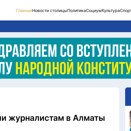
Главная
Новости столицы
Политика
Социум
Культура
Спор
Новости столицы
Социум
Спорт
Разное
Видео
Послание
Этический кодекс
ли журналистам в Алматы