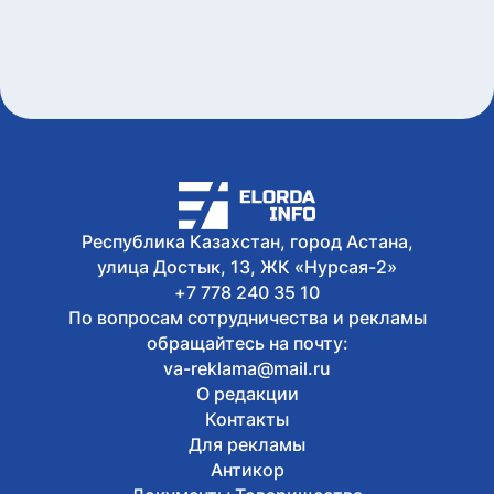
Генпрокуратуры
Сегодня, 11:34
На Comic Con Astana рассказали, как
не стать жертвой мошенников
Сегодня, 10:09
Все выпускники школы «Зерде» в
Астане получили образовательные
гранты
Сегодня, 10:00
Токаев поздравил Президента
Сингапура с Днем независимости
Республика Казахстан, город Астана,
улица Достык, 13, ЖК «Нурсая-2»
+7 778 240 35 10
По вопросам сотрудничества и рекламы
обращайтесь на почту:
va-reklama@mail.ru
О редакции
Контакты
Для рекламы
Антикор