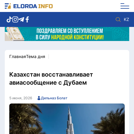
KZ
Главная
Тема дня
Новости столицы
Политика
Социум
Экономика
Спорт
Культура
Казахстан восстанавливает
Разное
Мнение
авиасообщение с Дубаем
Видео
Мир
Послание
Служба Комплаенс
5 июня, 2026
Дильназ Болат
Этический кодекс
Служу стране