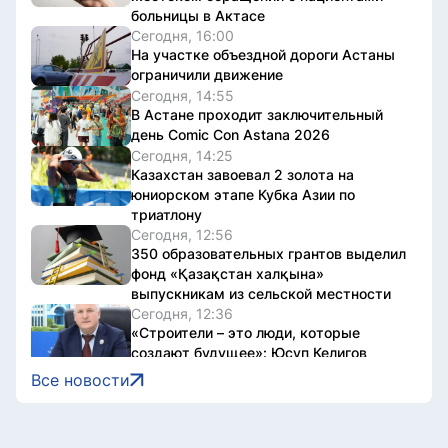
больницы в Актасе
Сегодня, 16:00
На участке объездной дороги Астаны
ограничили движение
Сегодня, 14:55
В Астане проходит заключительный
день Comic Con Astana 2026
Сегодня, 14:25
Казахстан завоевал 2 золота на
юниорском этапе Кубка Азии по
триатлону
Сегодня, 12:56
350 образовательных грантов выделил
фонд «Қазақстан халқына»
выпускникам из сельской местности
Сегодня, 12:36
«Строители – это люди, которые
создают будущее»: Юсуп Келигов
поздравил с Днем строителя
Все новости
Сегодня, 12:30
Что запрещено во время
предвыборной агитации: разъяснение