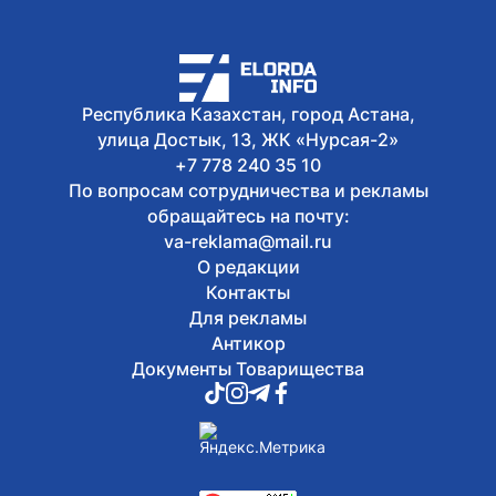
Президент принял председателя
правления холдинга «Байтерек»
Рустама Карагойшина
5 августа, 2026
Международный тренировочный сбор
Республика Казахстан, город Астана,
с участием звезд мирового дзюдо
улица Достык, 13, ЖК «Нурсая-2»
проходит в Алматы
+7 778 240 35 10
По вопросам сотрудничества и рекламы
обращайтесь на почту:
va-reklama@mail.ru
О редакции
Контакты
Для рекламы
Антикор
Документы Товарищества