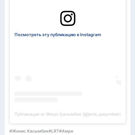
Посмотреть эту публикацию в Instagram
Публикация от Жеңіс Қасымбек (@jenis_qasymbek)
#Женис Касымбек
#LRT
#Амре