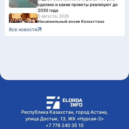
сделано и какие проекты реализуют до
2030 года
5 августа, 2026
Национальный архив Казахстана
отметил 20-летие международной
Все новости
конференцией
5 августа, 2026
В Казахстане завершен ключевой этап
строительства Транскаспийской
волоконно-оптической линии связи
5 августа, 2026
Казахстан нарастил производство
безалкогольных напитков на 17%
5 августа, 2026
Президент принял председателя
правления холдинга «Байтерек»
Рустама Карагойшина
5 августа, 2026
Международный тренировочный сбор
Республика Казахстан, город Астана,
с участием звезд мирового дзюдо
улица Достык, 13, ЖК «Нурсая-2»
проходит в Алматы
+7 778 240 35 10