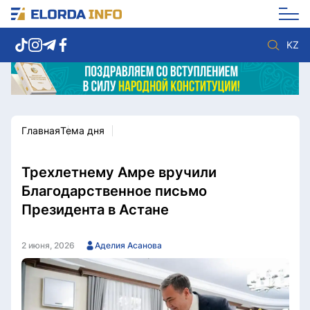
KZ
Главная
Тема дня
Новости столицы
Политика
Социум
Экономика
Спорт
Культура
Трехлетнему Амре вручили
Разное
Мнение
Благодарственное письмо
Видео
Мир
Президента в Астане
Послание
Служба Комплаенс
Этический кодекс
Служу стране
2 июня, 2026
Аделия Асанова