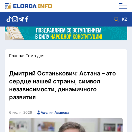
KZ
Главная
Тема дня
Новости столицы
Политика
Социум
Экономика
Спорт
Культура
Дмитрий Останькович: Астана – это
Разное
Мнение
сердце нашей страны, символ
Видео
Мир
независимости, динамичного
Послание
Служба Комплаенс
развития
Этический кодекс
Служу стране
6 июля, 2026
Аделия Асанова