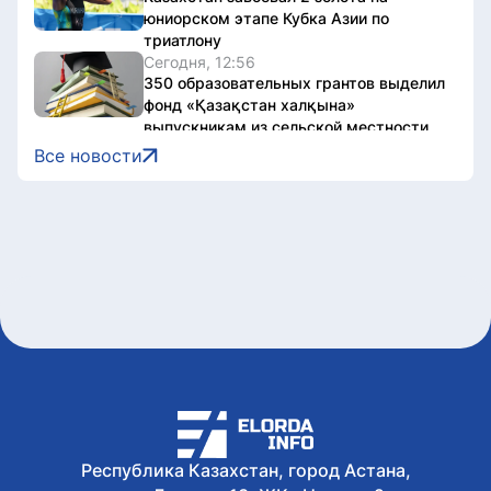
юниорском этапе Кубка Азии по
триатлону
Сегодня, 12:56
350 образовательных грантов выделил
фонд «Қазақстан халқына»
выпускникам из сельской местности
Сегодня, 12:36
Все новости
«Строители – это люди, которые
создают будущее»: Юсуп Келигов
поздравил с Днем строителя
Сегодня, 12:30
Что запрещено во время
предвыборной агитации: разъяснение
Генпрокуратуры
Сегодня, 11:34
На Comic Con Astana рассказали, как
не стать жертвой мошенников
Сегодня, 10:09
Все выпускники школы «Зерде» в
Астане получили образовательные
гранты
Республика Казахстан, город Астана,