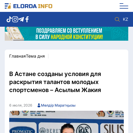
KZ
Главная
Тема дня
Новости столицы
Политика
Социум
Экономика
Спорт
Культура
В Астане созданы условия для
Разное
Мнение
раскрытия талантов молодых
Видео
Мир
спортсменов – Асылым Жакия
Послание
Служба Комплаенс
Этический кодекс
Служу стране
6 июля, 2026
Мөлдір Маратқызы