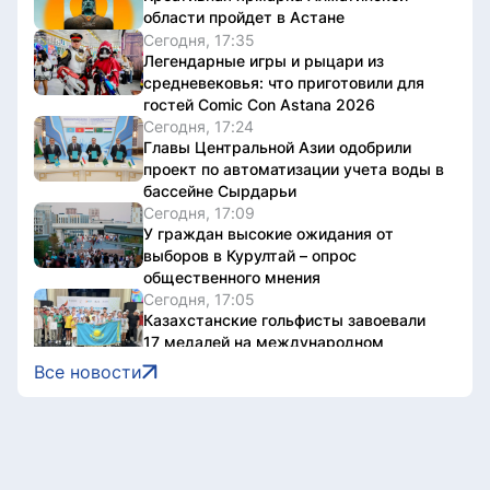
области пройдет в Астане
Сегодня, 17:35
Легендарные игры и рыцари из
средневековья: что приготовили для
гостей Comic Con Astana 2026
Сегодня, 17:24
Главы Центральной Азии одобрили
проект по автоматизации учета воды в
бассейне Сырдарьи
Сегодня, 17:09
У граждан высокие ожидания от
выборов в Курултай – опрос
общественного мнения
Сегодня, 17:05
Казахстанские гольфисты завоевали
17 медалей на международном
турнире в Алматы
Все новости
Сегодня, 16:36
В Астане дети и родители проверили
знания Правил дорожного движения
Сегодня, 16:24
Поддельные госномера продавали по