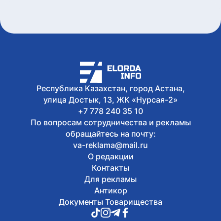
всему Казахстану, организатор
незаконной схемы задержан
Сегодня, 16:14
Полицейские раскрыли кражу сумки с
украшениями на 3,4 млн тенге
Сегодня, 16:10
Безопасный атом начинается с науки:
какую роль играют исследовательские
реакторы Казахстана
Республика Казахстан, город Астана,
улица Достык, 13, ЖК «Нурсая-2»
+7 778 240 35 10
По вопросам сотрудничества и рекламы
обращайтесь на почту:
va-reklama@mail.ru
О редакции
Контакты
Для рекламы
Антикор
Документы Товарищества