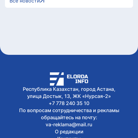
Все новости
Свыше 1900 ИИ-фильмов из более чем
90 стран поступило на Astana AI Film
Festival
Сегодня, 17:58
В Казахстане снизились цены на 589
лекарственных препаратов
Сегодня, 17:43
Креативная ярмарка Алматинской
области пройдет в Астане
Сегодня, 17:35
Легендарные игры и рыцари из
средневековья: что приготовили для
гостей Comic Con Astana 2026
Республика Казахстан, город Астана,
улица Достык, 13, ЖК «Нурсая-2»
+7 778 240 35 10
По вопросам сотрудничества и рекламы
обращайтесь на почту:
va-reklama@mail.ru
О редакции