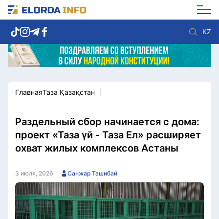
KZ
Главная
Таза Қазақстан
Новости столицы
Политика
Социум
Экономика
Спорт
Культура
Раздельный сбор начинается с дома:
Разное
Мнение
проект «Таза үй - Таза Ел» расширяет
Видео
Мир
охват жилых комплексов Астаны
Послание
Служба Комплаенс
Этический кодекс
Служу стране
3 июля, 2026
Санжар Ташибай