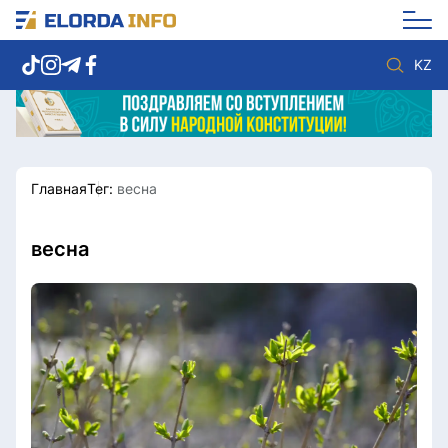
KZ
Главная
Тег:
весна
Новости столицы
Политика
Социум
Экономика
Спорт
Культура
весна
Разное
Мнение
Видео
Мир
Послание
Служба Комплаенс
Этический кодекс
Служу стране