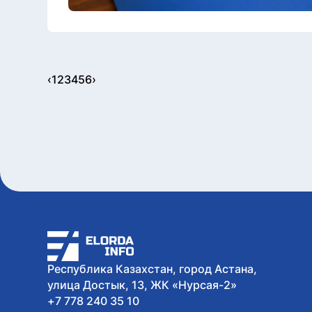
‹
1
2
3
4
5
6
›
Республика Казахстан, город Астана,
улица Достык, 13, ЖК «Нурсая-2»
+7 778 240 35 10