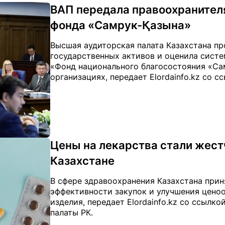
ВАП передала правоохранител
фонда «Самрук-Қазына»
Высшая аудиторская палата Казахстана пр
государственных активов и оценила систе
«Фонд национального благосостояния «Са
организациях, передает Elordainfo.kz со с
Цены на лекарства стали жест
Казахстане
В сфере здравоохранения Казахстана при
эффективности закупок и улучшения цено
изделия, передает Elordainfo.kz со ссылк
палаты РК.