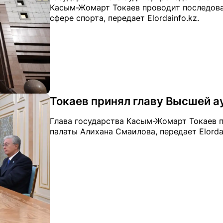
Касым-Жомарт Токаев проводит последова
сфере спорта, передает Elordainfo.kz.
Токаев принял главу Высшей а
Глава государства Касым-Жомарт Токаев 
палаты Алихана Смаилова, передает Elorda