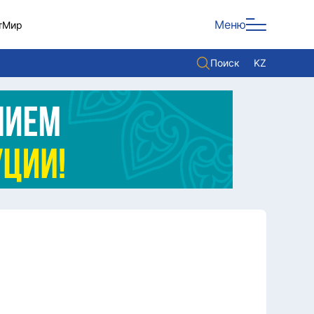
Меню
т
Мир
Поиск
KZ
Политика
Экономика
Культура
Мнение
Мир
Служба Комплаенс
Служу стране