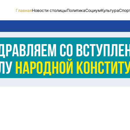
Главная
Новости столицы
Политика
Социум
Культура
Спор
Новости столицы
Социум
Спорт
Разное
Видео
Послание
Этический кодекс