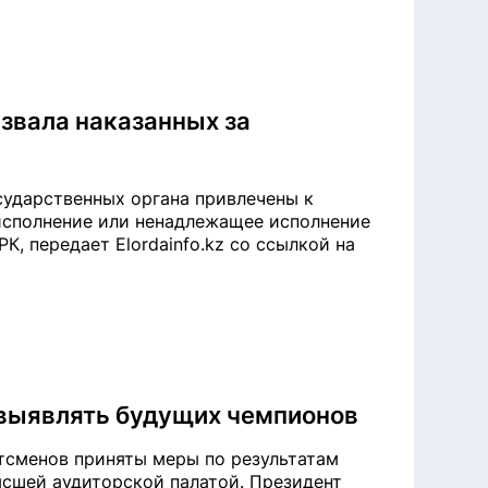
азвала наказанных за
й
сударственных органа привлечены к
исполнение или ненадлежащее исполнение
, передает Elordainfo.kz со ссылкой на
 выявлять будущих чемпионов
тсменов приняты меры по результатам
ысшей аудиторской палатой. Президент