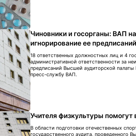
Чиновники и госорганы: ВАП н
игнорирование ее предписани
18 ответственных должностных лиц и 4 го
административной ответственности за не
предписаний Высшей аудиторской палаты РК
пресс-службу ВАП.
Учителя физкультуры помогут
В области подготовки отечественных спор
государственного аудита, проведенного В