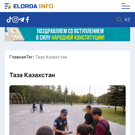
KZ
Главная
Тег:
Таза Казахстан
Новости столицы
Политика
Социум
Экономика
Спорт
Культура
Таза Казахстан
Разное
Мнение
Видео
Мир
Послание
Служба Комплаенс
Этический кодекс
Служу стране