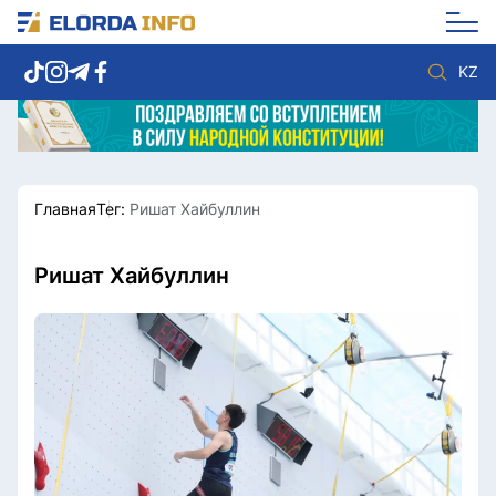
KZ
Главная
Тег:
Ришат Хайбуллин
Новости столицы
Политика
Социум
Экономика
Спорт
Культура
Ришат Хайбуллин
Разное
Мнение
Видео
Мир
Послание
Служба Комплаенс
Этический кодекс
Служу стране