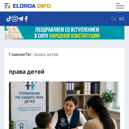
KZ
Главная
Тег:
права детей
Новости столицы
Политика
Социум
Экономика
Спорт
Культура
права детей
Разное
Мнение
Видео
Мир
Послание
Служба Комплаенс
Этический кодекс
Служу стране