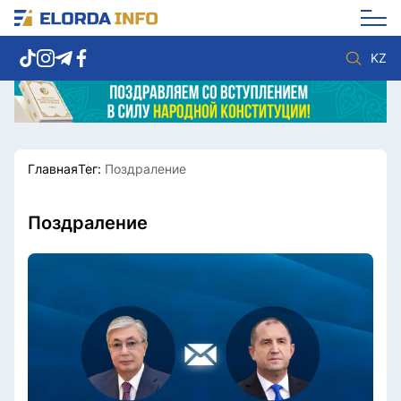
KZ
Главная
Тег:
Поздраление
Новости столицы
Политика
Социум
Экономика
Спорт
Культура
Поздраление
Разное
Мнение
Видео
Мир
Послание
Служба Комплаенс
Этический кодекс
Служу стране