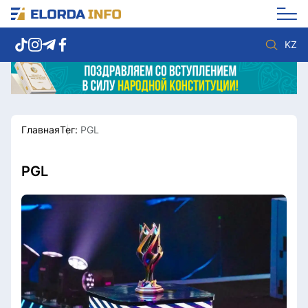
KZ
Главная
Тег:
PGL
Новости столицы
Политика
Социум
Экономика
Спорт
Культура
PGL
Разное
Мнение
Видео
Мир
Послание
Служба Комплаенс
Этический кодекс
Служу стране