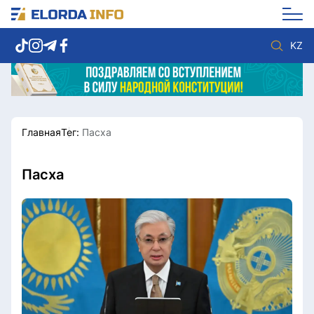
KZ
Главная
Тег:
Пасха
Новости столицы
Политика
Социум
Экономика
Спорт
Культура
Пасха
Разное
Мнение
Видео
Мир
Послание
Служба Комплаенс
Этический кодекс
Служу стране