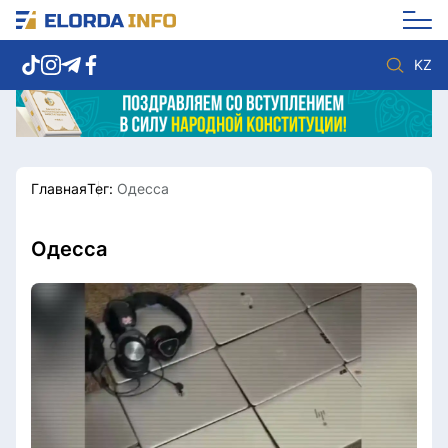
KZ
Главная
Тег:
Одесса
Новости столицы
Политика
Социум
Экономика
Спорт
Культура
Одесса
Разное
Мнение
Видео
Мир
Послание
Служба Комплаенс
Этический кодекс
Служу стране