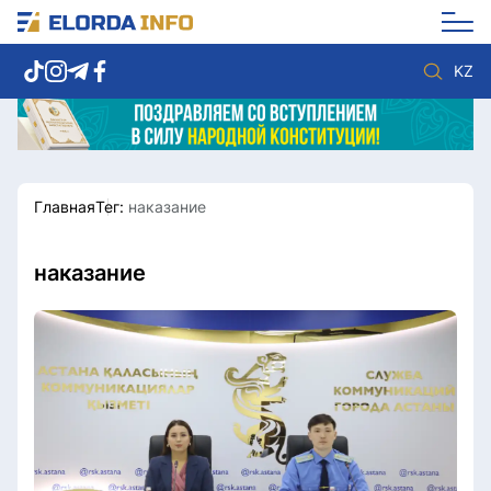
KZ
Главная
Тег:
наказание
Новости столицы
Политика
Социум
Экономика
Спорт
Культура
наказание
Разное
Мнение
Видео
Мир
Послание
Служба Комплаенс
Этический кодекс
Служу стране