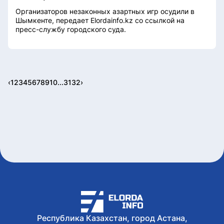
Организаторов незаконных азартных игр осудили в
Шымкенте, передает Elordainfo.kz со ссылкой на
пресс-службу городского суда.
‹
1
2
3
4
5
6
7
8
9
10
...
31
32
›
Республика Казахстан, город Астана,