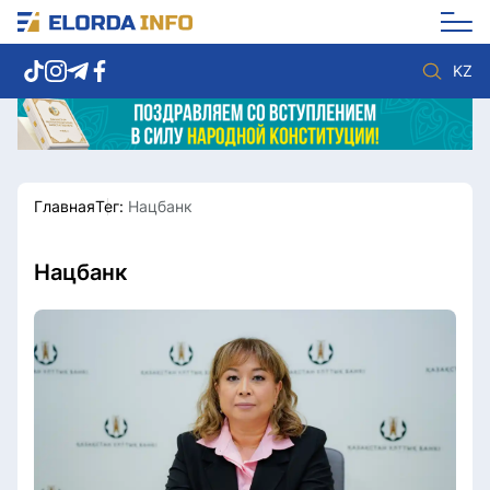
KZ
Главная
Тег:
Нацбанк
Новости столицы
Политика
Социум
Экономика
Спорт
Культура
Нацбанк
Разное
Мнение
Видео
Мир
Послание
Служба Комплаенс
Этический кодекс
Служу стране