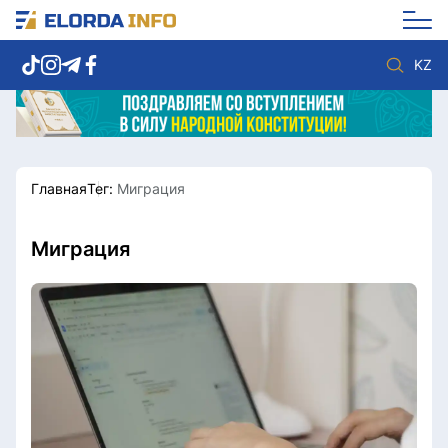
KZ
Главная
Тег:
Миграция
Новости столицы
Политика
Социум
Экономика
Спорт
Культура
Миграция
Разное
Мнение
Видео
Мир
Послание
Служба Комплаенс
Этический кодекс
Служу стране