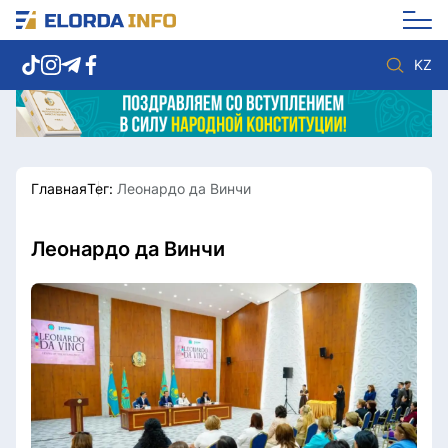
KZ
Главная
Тег:
Леонардо да Винчи
Новости столицы
Политика
Социум
Экономика
Спорт
Культура
Леонардо да Винчи
Разное
Мнение
Видео
Мир
Послание
Служба Комплаенс
Этический кодекс
Служу стране