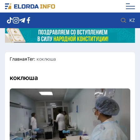
KZ
Главная
Тег:
коклюша
Новости столицы
Политика
Социум
Экономика
Спорт
Культура
коклюша
Разное
Мнение
Видео
Мир
Послание
Служба Комплаенс
Этический кодекс
Служу стране